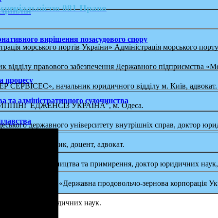
 спеціальністю 081 Право
сциплін
ернативного вирішення позасудового спору
трація морського портів України» Адміністрація морського порт
ик відділу правового забезпечення Державного підприємства «М
а процесу
РВІСЕС», начальник юридичного відділу м. Київ, адвокат.
а та адміністративного судочинства
ИППІНГ ЕДЖЕНСІЗ УКРАЇНА", м. Одеса.
плавства
деського державного університету внутрішніх справ, доктор юри
итут
вства
овий співробітник, доцент, адвокат.
 служби посередництва та примирення, доктор юридичних наук, 
агістр)
рного товариства «Державна продовольчо-зернова корпорація Ук
уду, кандидат юридичних наук.