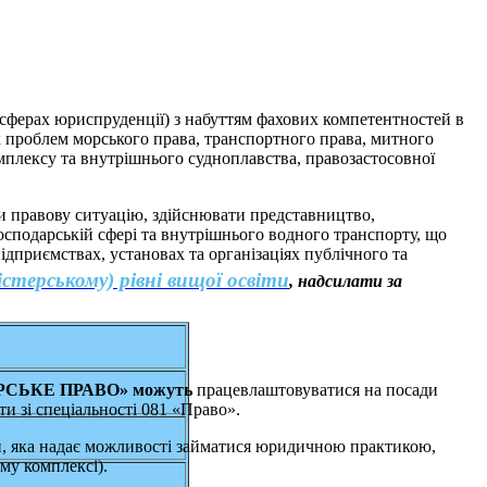
сферах юриспруденції) з набуттям фахових компетентностей в
х проблем морського права, транспортного права, митного
мплексу та внутрішнього судноплавства, правозастосовної
 правову ситуацію, здійснювати представництво,
осподарській сфері та внутрішнього водного транспорту, що
дприємствах, установах та організаціях публічного та
стерському) рівні вищої освіти
, надсилати за
СЬКЕ ПРАВО» можуть
працевлаштовуватися на посади
и зі спеціальності 081 «Право».
и, яка надає можливості займатися юридичною практикою,
му комплексі).