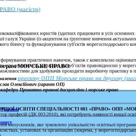
АВО (магістр)
кокваліфікованих юристів (здатних працювати в усіх основних 
ї галузі України (із акцентом на ґрунтовне вивчення актуальни
кого бізнесу та функціонування суб'єктів морегосподарського ко
 формування практичних навичок, також є комплексно оцінювати
х програм МОРСЬКЕ ПРАВО
 та юридичних осіб, держави, як суб’єктів правовідносин у морег
можливостями для здобувачів проходити виробничу практику в пі
проєкту ОПП Морське право на другому (магі
оналення
слав Олексійович (гарант ОП)
а кафедри Приватно-правові дисципліни і морське право
ЩОЇ ОСВІТИ СПЕЦІАЛЬНОСТІ 081 «ПРАВО» ОПП «МОР
 України
ор професій (ДК 003:2010), які потребують наявності вищої освіт
роцесу
я випускників, яке зумовлено унікальністю освітньої програм
мствах, установах та організаціях (зокрема, у морегосподарсько
в