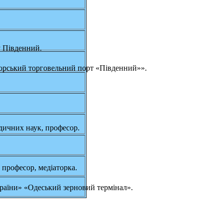
у Південний.
орський торговельний порт «Південний»».
дичних наук, професор.
професор, медіаторка.
раїни» «Одеський зерновий термінал».