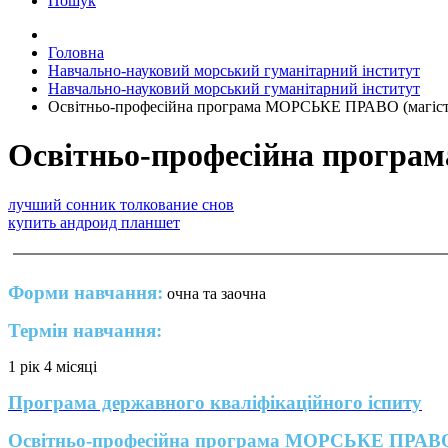
Пошук
Головна
Навчально-науковий морський гуманітарний інститут
Навчально-науковий морський гуманітарний інститут
Освітньо-професійна програма МОРСЬКЕ ПРАВО (магіст
Освітньо-професійна прогр
лучший сонник толкование снов
купить андроид планшет
Форми навчання:
очна та заочна
Термін навчання:
1 рік 4 місяці
Програма державного кваліфікаційного іспиту
Освітньо-професійна програма МОРСЬКЕ ПРАВО 