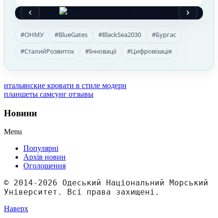
#ОНМУ
#BlueGates
#BlackSea2030
#Бургас
#СталийРозвиток
#Інновації
#Цифровізація
итальянские кровати в стиле модерн
планшеты самсунг отзывы
Новини
Menu
Популярні
Архів новин
Оголошення
© 2014-2026 Одеський Національний Морський 
Університет. Всі права захищені.
Наверх