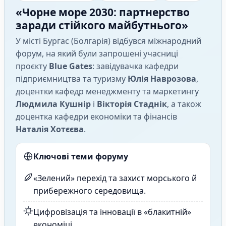
«Чорне море 2030: партнерство
заради стійкого майбутнього»
У місті Бургас (Болгарія) відбувся міжнародний
форум, на який були запрошені учасниці
проєкту
Blue Gates
: завідувачка кафедри
підприємництва та туризму
Юлія Наврозова
,
доцентки кафедр менеджменту та маркетингу
Людмила Кушнір
і
Вікторія Стаднік
, а також
доцентка кафедри економіки та фінансів
Наталія Хотєєва
.
Ключові теми форуму
«Зелений» перехід та захист морського й
прибережного середовища.
Цифровізація та інновації в «блакитній»
економіці.