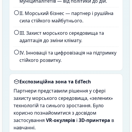
муніципалітетів — від політики до дій.
II. Морський бізнес — партнер і рушійна
сила стійкого майбутнього.
III. Захист морського середовища та
адаптація до зміни клімату.
IV. Інновації та цифровізація на підтримку
стійкого розвитку.
Експозиційна зона та EdTech
Партнери представили рішення у сфері
захисту морського середовища, «зелених»
технологій та синього зростання. Було
корисно познайомитися з досвідом
застосування
VR-окулярів
і
3D-принтера
в
навчанні.