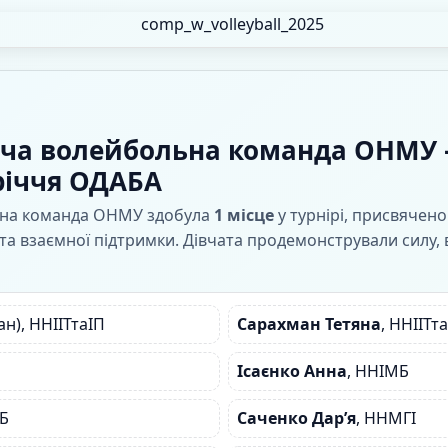
ноча волейбольна команда ОНМУ 
-річчя ОДАБА
ьна команда ОНМУ здобула
1 місце
у турнірі, присвячен
 та взаємної підтримки. Дівчата продемонстрували силу,
ан), ННІІТтаІП
Сарахман Тетяна
, ННІІТт
Ісаєнко Анна
, ННІМБ
МБ
Саченко Дар’я
, ННМГІ