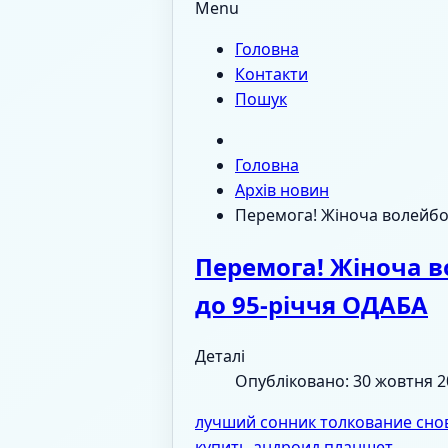
Menu
Головна
Контакти
Пошук
Головна
Архів новин
Перемога! Жіноча волейбо
Перемога! Жіноча в
до 95-річчя ОДАБА
Деталі
Опубліковано: 30 жовтня 2
лучший сонник толкование сно
купить андроид планшет