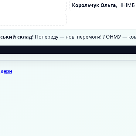
Корольчук Ольга
, ННІМБ
рський склад!
Попереду — нові перемоги! ? ОНМУ — кома
одерн