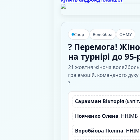
Спорт
Волейбол
ОНМУ
? Перемога! Жі
на турнірі до 95
21 жовтня жіноча волейбол
гра емоцій, командного духу
?
Сарахман Вікторія
(капіт
Нояченко Олена
, ННІМБ
Воробйова Поліна
, ННІ