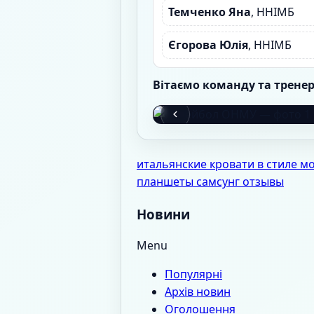
Темченко Яна
, ННІМБ
Єгорова Юлія
, ННІМБ
Вітаємо команду та трене
итальянские кровати в стиле м
планшеты самсунг отзывы
Новини
Menu
Популярні
Архів новин
Оголошення