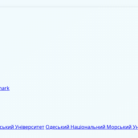
mark
Одеський Національний Морський Ун