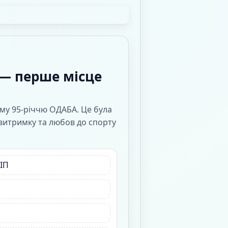
— перше місце
ому 95-річчю ОДАБА. Це була
 витримку та любов до спорту
аІП