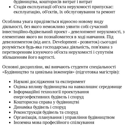
будівництва, кошторисів витрат і витрат
Стадія експлуатації об'єкта нерухомості припускає:
експлуатацію, об'єктів, їх обслуговування та ремонт
Особлива увага приділяється відносно новому виду
діяльності, без якого неможливо уявити собі сучасний
інвестиційно-будівельний проект - девелопмент нерухомості, з
елементами якого ви познайомитеся в ході навчання. Під
девелопментом (від англ. Development - розвиток) сьогодні
розуміється будь-яка господарська діяльність, пов'язана з
перетворенням існуючого об'єкта нерухомості і супутнім
збільшенням його вартості.
Основні дисципліни, які вивчають студенти спеціальності
«Будівництво та цивільна інженерія» (підготовка магістрів):
Наукові дослідження та експеримент
Оцінка впливу будівництва на навколишнє середовище
Інформаційні технології проектування
енергоефективних будівель і споруд
Кошторисна справа у будівництві
Динаміка будівель і споруд
Реконструкція будівель та споруд
Організація, планування і управління будівництвом
Іноземна мова професійного спілкування