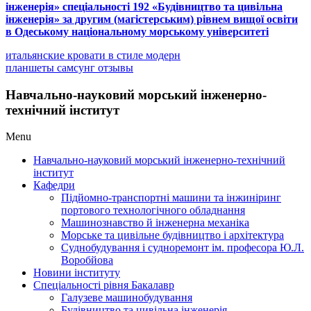
інженерія» спеціальності 192 «Будівництво та цивільна
інженерія» за другим (магістерським) рівнем вищої освіти
в Одеському національному морському університеті
итальянские кровати в стиле модерн
планшеты самсунг отзывы
Навчально-науковий морський інженерно-
технічний інститут
Menu
Навчально-науковий морський інженерно-технічний
інститут
Кафедри
Підйомно-транспортні машини та інжиніринг
портового технологічного обладнання
Машинознавство й інженерна механіка
Морське та цивільне будівництво і архітектура
Суднобудування і судноремонт ім. професора Ю.Л.
Воробйова
Новини інституту
Спеціальності рівня Бакалавр
Галузеве машинобудування
Будівництво та цивільна інженерія