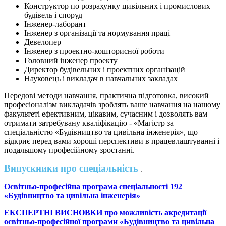
Конструктор по розрахунку цивільних і промислових
будівель і споруд
Інженер-лаборант
Інженер з організації та нормування праці
Девелопер
Інженер з проектно-кошторисної роботи
Головний інженер проекту
Директор будівельних і проектних організацій
Науковець і викладач в навчальних закладах
Передові методи навчання, практична підготовка, високий
професіоналізм викладачів зроблять ваше навчання на нашому
факультеті ефективним, цікавим, сучасним і дозволять вам
отримати затребувану кваліфікацію - «Магістр за
спеціальністю «Будівництво та цивільна інженерія», що
відкриє перед вами хороші перспективи в працевлаштуванні і
подальшому професійному зростанні.
Випускники про спеціальність
Освітньо-професійна програма спеціальності 192
«Будівництво та цивільна інженерія»
ЕКСПЕРТНІ ВИСНОВКИ про можливість акредитації
освітньо-професійної програми «Будівництво та цивільна