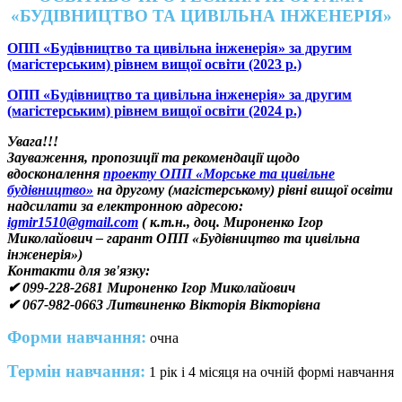
«БУДІВНИЦТВО ТА ЦИВІЛЬНА ІНЖЕНЕРІЯ»
ОПП «Будівництво та цивільна інженерія» за другим
(магістерським) рівнем вищої освіти (2023 р.)
ОПП «Будівництво та цивільна інженерія» за другим
(магістерським) рівнем вищої освіти (2024 р.)
Увага!!!
Зауваження, пропозиції та рекомендації щодо
вдосконалення
проекту ОПП «Морське та цивільне
будівництво»
на другому (магістерському) рівні вищої освіти
надсилати за електронною адресою:
igmir1510@gmail.com
( к.т.н., доц. Мироненко Ігор
Миколайович – гарант ОПП «Будівництво та цивільна
інженерія»)
Контакти для зв'язку:
✔ 099-228-2681 Мироненко Ігор Миколайович
✔ 067-982-0663 Литвиненко Вікторія Вікторівна
Форми навчання:
очна
Термін навчання:
1 рік і 4 місяця на очній формі навчання