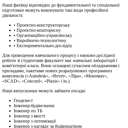
Наші фахівці відповідно до фундаментальної та спеціальної
підготовки можуть виконувати такі види професійної
діяльності:
• Проектно-конструкторську
• Проектно-кошторисну
• Організаційно-управлінську
• Виробничо-технологічну
• Експериментально-дослідну
Для проведення навчального процесу і науково-дослідної
роботи зі студентами факультет має навчальні лабораторії і
комп'ютерні класи. Вони оснащені сучасним обладнанням і
приладами, пакетами нових розрахункових програмних
комплексів («Autodesk», «Revet», «Ліра», «Мономах»,
«SCAD», «Concord», «Plaxis» і ін.).
Наші випускники можуть займати посади:
Геодезист
Інженер-будівельник
Інженер по ТБ
Інженер з якості
Інженер з оптимізації
Інженер з нагляду за будівництвом