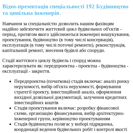
Відео-презентація спеціальності 192 Будівництво
та цивільна інженерія
Навчання за спеціальністю дозволить нашим фахівцям
надійно забезпечити життєвий цикл будівельних об'єктів -
період, протягом якого здійснюються інженерні вишукування,
проектування, будівництво (в тому числі консервація),
експлуатація (в тому числі поточні ремонти), реконструкція,
капітальний ремонт, знесення будівлі або споруди.
Стадії життєвого циклу будівель і споруд можна
характеризувати як: передпроектна - проектна - будівництва -
експлуатації - закриття.
Передпроектна (початкова) стадія включає: аналіз ринку
нерухомості, вибір об'єкта нерухомості, формування
стратегії проекту, інвестиційний аналіз, оформлення
вихідної дозвільної документації, залучення кредитних
інвестиційних коштів
Стадія проектування включає: розробку фінансової
схеми, організацію фінансування, вибір архітектурно-
інженерної групи, керівництво проектуванням
Стадія будівництва полягає у виборі підрядника,
координації ведення будівельних робіт і контролі якості