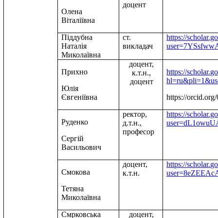
доцент
Олена
Віталіївна
Піддубна
ст.
https://scholar.g
Наталія
викладач
user=7YSsfww
Миколаївна
доцент,
Прихно
https
://
scholar
.
go
к.т.н.,
hl
=
ru
&
pli
=1&
us
доцент
Юлія
Євгеніївна
https://orcid.o
ректор,
https://scholar.g
Руденко
д.т.н.,
user=dL1owu
професор
Сергій
Васильович
доцент,
https
://
scholar
.
go
Смокова
к.т.н.
user
=8
eZEEAc
Тетяна
Миколаївна
Смрковська
доцент,