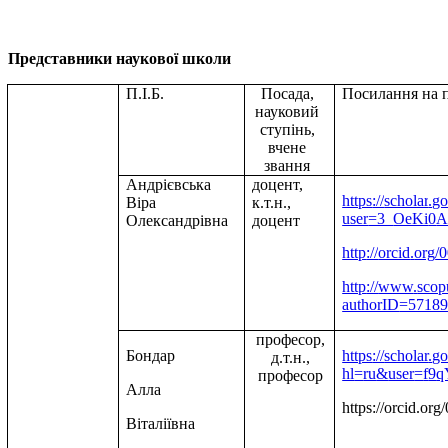
Представники наукової школи
П.І.Б.
Посада,
Посилання на п
науковий
ступінь,
вчене
звання
Андрієвська
доцент,
https
://
scholar
.
go
Віра
к.т.н.,
user
=3_
OeKi
0
A
Олександрівна
доцент
http
://
orcid
.
org
/
http
://
www
.
scop
authorID
=5718
професор,
Бондар
https
://
scholar
.
go
д.т.н.,
hl
=
ru
&
user
=
f
9
q
професор
Алла
https://orcid.o
Віталіївна