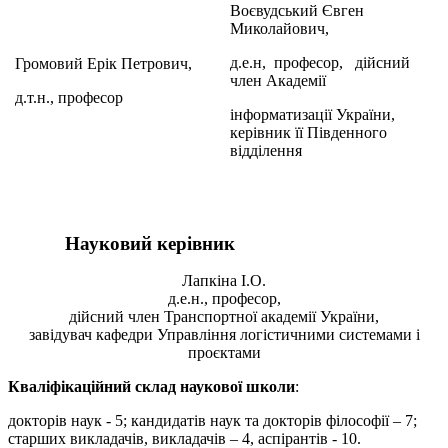
Воєвудський Євген
Миколайович,
д.е.н, професор, дійсний
Громовий Ерік Петрович,
член Академії
д.т.н., професор
інформатизації України,
керівник її Південного
відділення
Науковий керівник
Лапкіна І.О.
д.е.н., професор,
дійсний член Транспортної академії України,
завідувач кафедри Управління логістичними системами і
проєктами
Кваліфікаційний склад наукової школи
:
докторів наук - 5; кандидатів наук та докторів філософії – 7;
старших викладачів, викладачів – 4, аспірантів - 10.