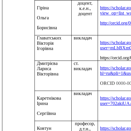
доцент,
Гіріна
https
://
scholar
.
go
к.е.н.,
view
_
op
=
list
_
wo
доцент
Ольга
http://orcid.or
Борисівна
Главатських
викладач
https
://
scholar
.
go
Вікторія
user
=
mLbBXm
Ігорівна
https://orcid.o
Дмитрієва
ст.
https
://
scholar
.
go
Лариса
викладач
hl
=
ru
&
pli
=1&
us
Вікторівна
ORCID
0000-0
викладач
Каретнікова
https://scholar.g
Ірина
user=702akiU
Сергіївна
професор,
Ковтун
https://scholar.g
д.т.н.,