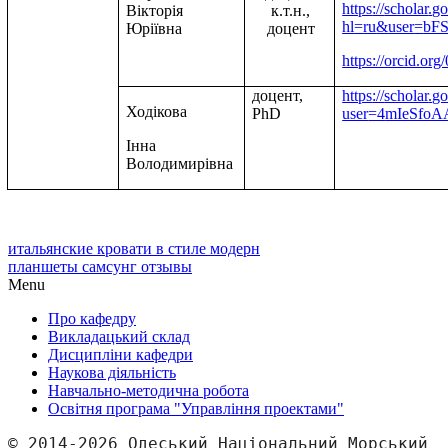
https
://
scholar
.
go
Вікторія
к.т.н.,
hl
=
ru
&
user
=
bF
Юріївна
доцент
https://orcid.o
доцент,
https
://
scholar
.
go
Ходікова
PhD
user
=4
mIeSfo
Інна
Володимирівна
итальянские кровати в стиле модерн
планшеты самсунг отзывы
Menu
Про кафедру
Викладацький склад
Дисципліни кафедри
Наукова діяльність
Навчально-методична робота
Освітня програма "Управління проектами"
© 2014-2026 Одеський Національний Морський 