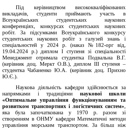
Під керівництвом висококваліфікованих
викладачів, студенти приймають участь в
Всеукраїнських студентських наукових
конференціях, конкурсах студентських наукових
робіт. За підсумками Всеукраїнського конкурсу
студентських наукових робіт з галузей знань і
спеціальностей у 2024 р. (наказ №182-орг від,
19.04.2024 р.) диплом І ступеня зі спеціальності
Менеджмент отримала студентка Подвальна В.Г.
(керівник доц. Меркт О.В.), диплом ІІІ ступеня –
студентка Чабаненко Ю.А. (керівник доц. Прихно
Ю.Є.).
Наукова діяльність кафедри здійснюється за
напрямками і традиціями
наукової школи
«
Оптимальне управління функціонуванням та
розвитком транспортних і логістичних систем»
,
яка була започаткована у 1970 р. разом зі
створенням в ОНМУ кафедри Математичні методи
управління морським транспортом. За більш ніж