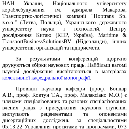
НАН України,
Національного університету
кораблебудування ім. адмірала Макарова,
Транспортно-логістичної компанії "Hoptrans Sp.
z.o.o." (Литва, Польща),
Українського державного
університету науки і технологій
, Центру
дослідження Китаю (КНР, Україна),
Maritime
&
Transport
Business
Solutions
BV
(Нідерланди),
інших
університетів, організацій та підприємств.
За результатами конференцій щорічно
друкуються збірки наукових праць. Найбільш вагомі
наукові дослідження висвітлюються в матеріалах
колективної кафедральної монографії
.
Провідні науковці кафедри (проф. Бондар
А.В., проф. Ковтун Т.А., проф. Малаксіано М.О.) є
членами спеціалізованих та разових спеціалізованих
вчених радах з присудження наукових ступенів,
виступають рецензентами та опонентами
дисертаційних досліджень за спеціальностями
05.13.22 Управління проєктами та програмами, 073