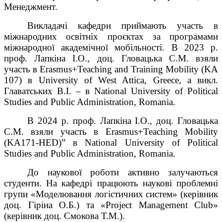
Менеджмент.
Викладачі кафедри приймають участь в
міжнародних освітніх проєктах за програмами
м
іжнародної академічної мобільності. В 2023 р.
проф. Лапкіна І.О., доц. Гловацька С.М. взяли
участь в Erasmus+
Teaching and Training Mobility (KA
107) в University of West Attica, Greece, а викл.
Главатських В.І. – в
National University of Political
Studies and Public Administration, Romania.
В 2024 р.
проф. Лапкіна І.О., доц. Гловацька
С.М. взяли участь в Erasmus+
Teaching Mobility
(KA171-HED)” в
National University of Political
Studies and Public Administration, Romania.
До наукової роботи активно залучаються
студенти. На кафедрі працюють н
аукові проблемні
групи «М
оделювання логістичних систем» (керівник
доц. Гіріна О.Б.) та
«Project
Management
Club»
(керівник доц. Смокова Т.М.).