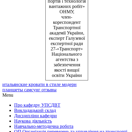
портів і технологія
вантажних робіт»
ОНМУ,
член-
кореспондент
Транспортної
академії України,
експерт Галузевої
експертної ради
27-«Транспорт»
Національного
агентства з
забезпечення
якості вищої
освіти України
итальянские кровати в стиле модерн
планшеты самсунг отзывы
Menu
Про кафедру УПСДВТ
Викладацький склад
Дисципліни кафедри
Наукова діяльність
Навчально-методична робота
ОП Організація перевезень та управління на транспорті