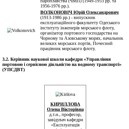
пароплавства (ЧМП) (1949-1953 рр. та
1956-1976 рр.).
ВОЛКОНОВІЧ Юрій Олександрович
(1913-1986 рр.) - випускник
експлуатаційного факультету Одеського
інституту інженерів морського флоту,
організатор портового господарства на
Чорному та Азовському морях, начальник
великих морських портів, Почесний
працівник морського флоту.
3.2. Керівник наукової школи кафедри «Управління
портовою і сервісною діяльністю на водному транспорті»
(УПСДВТ)
КИРИЛЛОВА
Олена Вікторівна
д.т.н., професор,
завідувач кафедри
«Експлуатація