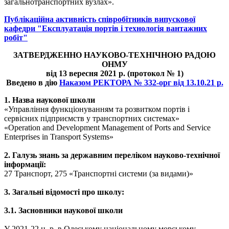
загальнотранспортних вузлах».
Публікаційна активність співробітників випускової
кафедри "Експлуатація портів і технологія вантажних
робіт"
ЗАТВЕРДЖЕННО НАУКОВО-ТЕХНІЧНОЮ РАДОЮ
ОНМУ
від 13 вересня 2021 р. (протокол № 1)
Введено в дію
Наказом РЕКТОРА № 332-орг від 13.10.21 р.
1. Назва наукової школи
«Управління функціонуванням та розвитком портів і
сервісних підприємств у транспортних системах»
«Operation and Development Management of Ports and Service
Enterprises in Transport Systems»
2. Галузь знань за державним переліком науково-технічної
інформації:
27 Транспорт, 275 «Транспортні системи (за видами)»
3. Загальні відомості про школу:
3.1. Засновники наукової школи
У 2021-22 н. р. в Одеському національному морському