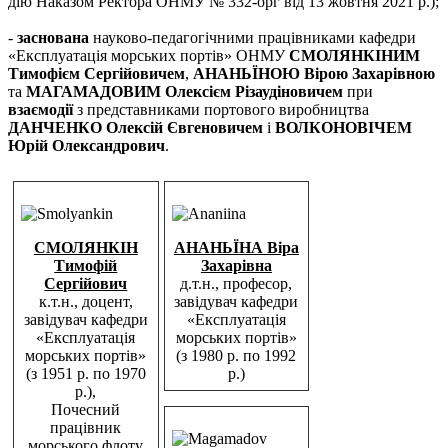
дію Наказом Ректора ОНМУ № 332-орг від 13 жовтня 2021 р.);
-
заснована
науково-педагогічними працівниками кафедри
«Експлуатація морських портів» ОНМУ
СМОЛЯНКІНИМ
Тимофієм Сергійовичем
,
АНАНЬЇНОЮ Вірою Захарівною
та
МАГАМАДОВИМ Олексієм Різаудіновичем
при
взаємодії
з представниками портового виробництва
ДАНЧЕНКО Олексій Євгеновичем
і
ВОЛКОНОВІЧЕМ
Юрій Олександрович
.
СМОЛЯНКІН
АНАНЬЇНА Віра
Тимофій
Захарівна
Сергійович
д.т.н., професор,
к.т.н., доцент,
завідувач кафедри
завідувач кафедри
«Експлуатація
«Експлуатація
морських портів»
морських портів»
(з 1980 р. по 1992
(з 1951 р. по 1970
р.)
р.),
Почесний
працівник
морського флоту