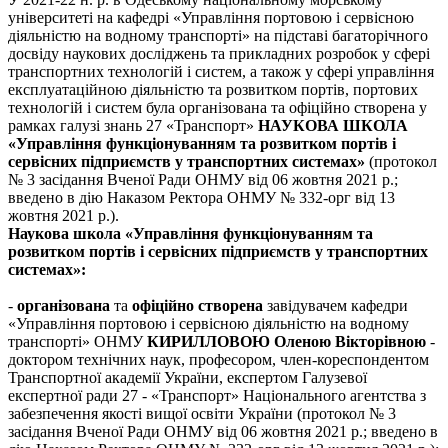
університеті на кафедрі «Управління портовою і сервісною
діяльністю на водному транспорті» на підставі багаторічного
досвіду наукових досліджень та прикладних розробок у сфері
транспортних технологій і систем, а також у сфері управління
експлуатаційною діяльністю та розвитком портів, портових
технологій і систем була організована та офіційно створена у
рамках галузі знань 27 «Транспорт»
НАУКОВА ШКОЛА
«Управління функціонуванням та розвитком портів і
сервісних підприємств у транспортних системах»
(протокол
№ 3 засідання Вченої Ради ОНМУ від 06 жовтня 2021 р.;
введено в дію Наказом Ректора ОНМУ № 332-орг від 13
жовтня 2021 р.).
Наукова школа «Управління функціонуванням та
розвитком портів і сервісних підприємств у транспортних
системах»:
-
організована
та
офіційно створена
завідувачем кафедри
«Управління портовою і сервісною діяльністю на водному
транспорті» ОНМУ
КИРИЛЛОВОЮ Оленою Вікторівною
-
доктором технічних наук, професором, член-кореспондентом
Транспортної академії України, експертом Галузевої
експертної ради 27 - «Транспорт» Національного агентства з
забезпечення якості вищої освіти України (протокол № 3
засідання Вченої Ради ОНМУ від 06 жовтня 2021 р.; введено в