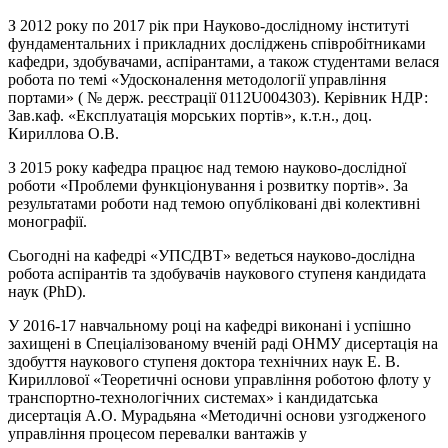
З 2012 року по 2017 рік при Науково-дослідному інституті
фундаментальних і прикладних досліджень співробітниками
кафедри, здобувачами, аспірантами, а також студентами велася
робота по темі «Удосконалення методології управління
портами» ( № держ. реєстрації 0112U004303). Керівник НДР:
Зав.каф. «Експлуатація морських портів», к.т.н., доц.
Кириллова О.В.
З 2015 року кафедра працює над темою науково-дослідної
роботи «Проблеми функціонування і розвитку портів». За
результатами роботи над темою опубліковані дві колективні
монографії.
Сьогодні на кафедрі «УПСДВТ» ведеться науково-дослідна
робота аспірантів та здобувачів наукового ступеня кандидата
наук (PhD).
У 2016-17 навчальному році на кафедрі виконані і успішно
захищені в Спеціалізованому вченій раді ОНМУ дисертація на
здобуття наукового ступеня доктора технічних наук Е. В.
Кириллової «Теоретичні основи управління роботою флоту у
транспортно-технологічних системах» і кандидатська
дисертація А.О. Мурадьяна «Методичні основи узгодженого
управління процесом перевалки вантажів у