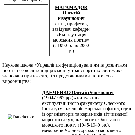
МАГАМАДОВ
Олексій
Різаудінович
к.т.н., професор,
завідувач кафедри
«Експлуатація
морських портів»
(з 1992 р. по 2002
р.)
Наукова школа «Управління функціонуванням та розвитком
портів і сервісних підприємств у транспортних системах»
заснована при взаємодії з представниками портового
виробництва:
ДАНЧЕНКО Олексій Євгенович
(1904-1983 рр.) - випускник
експлуатаційного факультету Одеського
інституту інженерів морського флоту, один
із організаторів та керівників вітчизняної
морської галузі, начальник Одеського
морського порту (1945-1949 рр.),
начальник Чорноморського морського