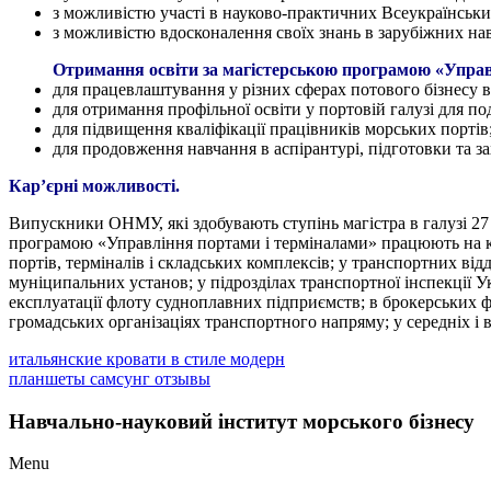
з можливістю участі в науково-практичних Всеукраїнськи
з можливістю вдосконалення своїх знань в зарубіжних на
Отримання освіти за магістерською програмою «Управ
для працевлаштування у різних сферах потового бізнесу в 
для отримання профільної освіти у портовій галузі для п
для підвищення кваліфікації працівників морських портів
для продовження навчання в аспірантурі, підготовки та за
Кар’єрні можливості.
Випускники ОНМУ, які здобувають ступінь магістра в галузі 27
програмою «Управління портами і терміналами» працюють на кер
портів, терміналів і складських комплексів; у транспортних в
муніципальних установ; у підрозділах транспортної інспекції У
експлуатації флоту судноплавних підприємств; в брокерських ф
громадських організаціях транспортного напряму; у середніх і 
итальянские кровати в стиле модерн
планшеты самсунг отзывы
Навчально-науковий інститут морського бізнесу
Menu