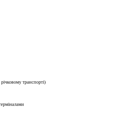
 річковому транспорті)
терміналами