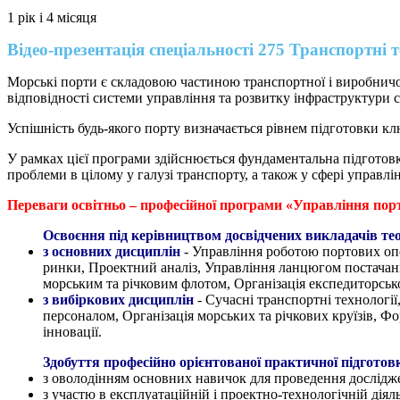
1 рік і 4 місяця
Відео-презентація спеціальності 275 Транспортні 
Морські порти є складовою частиною транспортної і виробничої
відповідності системи управління та розвитку інфраструктури
Успішність будь-якого порту визначається рівнем підготовки кл
У рамках цієї програми здійснюється фундаментальна підготовка 
проблеми в цілому у галузі транспорту, а також у сфері управлі
Переваги освітньо – професійної програми «Управління пор
Освоєння під керівництвом досвідчених викладачів тео
з основних дисциплін
- Управління роботою портових опе
ринки, Проектний аналіз, Управління ланцюгом постачань
морським та річковим флотом, Організація експедиторсько
з вибіркових дисциплін
- Сучасні транспортні технологі
персоналом, Організація морських та річкових круїзів, Фо
інновації.
Здобуття професійно орієнтованої практичної підготов
з оволодінням основних навичок для проведення дослідже
з участю в експлуатаційній і проектно-технологічній діял