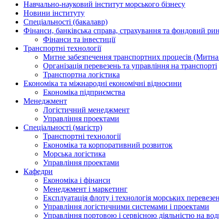
Навчально-науковий інститут морського бізнесу
Новини інституту
Спеціальності (бакалавр)
Фінанси, банківська справа, страхування та фондовий ри
Фінанси та інвестиції
Транспортні технології
Митне забезпечення транспортних процесів (Митна
Організація перевезень та управління на транспорті
Транспортна логістика
Економіка та міжнародні економічні відносини
Економіка підприємства
Менеджмент
Логістичний менеджмент
Управління проектами
Спеціальності (магістр)
Транспортні технології
Економіка та корпоративний розвиток
Морська логістика
Управління проектами
Кафедри
Економіка і фінанси
Менеджмент і маркетинг
Експлуатація флоту і технологія морських перевезе
Управління логістичними системами і проектами
Управління портовою і сервісною діяльністю на во