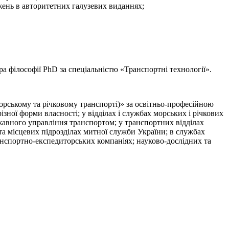
жень в авторитетних галузевих виданнях;
ра філософії PhD за спеціальністю «Транспортні технології».
орському та річковому транспорті)» за освітньо-професійною
ної форми власності; у відділах і службах морських і річкових
ржавного управління транспортом; у транспортних відділах
 та місцевих підрозділах митної служби України; в службах
анспортно-експедиторських компаніях; науково-дослідних та