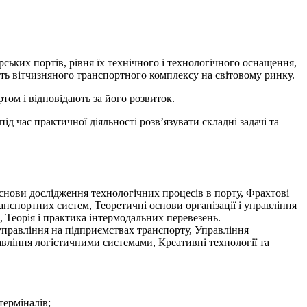
ьких портів, рівня їх технічного і технологічного оснащення,
ь вітчизняного транспортного комплексу на світовому ринку.
том і відповідають за його розвиток.
д час практичної діяльності розв’язувати складні задачі та
основи дослідження технологічних процесів в порту, Фрахтові
нспортних систем, Теоретичні основи організації і управління
 Теорія і практика інтермодальних перевезень.
управління на підприємствах транспорту, Управління
равління логістичними системами, Креативні технології та
терміналів;