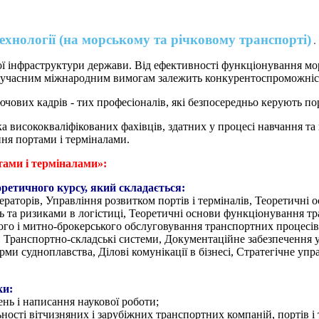
технології (на морському та річковому транспорті)
 інфраструктури держави. Від ефективності функціонування морс
 сучасним міжнародним вимогам залежить конкурентоспроможніст
ючових кадрів - тих професіоналів, які безпосередньо керують пор
висококваліфікованих фахівців, здатних у процесі навчання та пі
ння портами і терміналами.
тами і терміналами»:
ретичного курсу, який складається:
раторів, Управління розвитком портів і терміналів, Теоретичні 
 та ризиками в логістиці, Теоретичні основи функціонування тра
го і митно-брокерського обслуговування транспортних процесів,
ї, Транспортно-складські системи, Документаційне забезпечення 
рми судноплавства, Ділові комунікації в бізнесі, Стратегічне уп
ки:
нь і написання наукової роботи;
ьності вітчизняних і зарубіжних транспортних компаній, портів і 