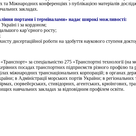
х та Міжнародних конференціях з публікацією матеріалів дослід
вчальних закладах.
ління портами і терміналами» надає широкі можливості:
Україні і за кордоном;
одальшого кар’єрного росту;
;
хисту дисертаційної роботи на здобуття наукового ступеня докто
 «Транспорт» за спеціальністю 275 «Транспортні технології (на м
івних посадах транспортних підприємств різного профілю та різ
ідділах міжнародних транснаціональних корпорацій; в органах де
країни; в Адміністрації морських портів України; в регіональних
ірмах, сюрвейєрських, стивідорних, агентських, крюїнгових, тр
вищих навчальних закладах за відповідним профілем освіти.