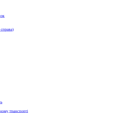
нок
 справа)
нь
дному транспорті