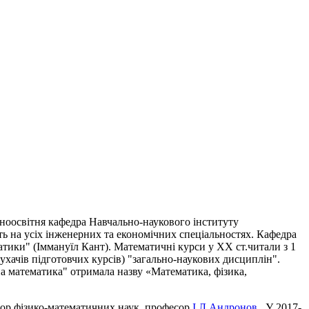
ноосвітня кафедра Навчально-наукового інституту
ть на усіх інженерних та економічних спеціальностях. Кафедра
матики" (Іммануїл Кант). Математичні курси у XX ст.читали з 1
ухачів підготовчих курсів) "загально-наукових дисциплін".
дна математика" отримала назву «Математика, фізика,
ктор фізико-математичних наук, професор
І.Л.Андронов
. У 2017-