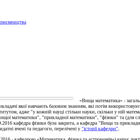
дприємництва
«Вища математика» - загаль
кладачі якої навчають базовим знанням, які потім використовую
титутом, адже "у кожній науці стільки науки, скільки у ній мате
ищої математики", "прикладної математики", "фізики" та (для сл
1.9.2016 кафедра фізики була закрита, а кафедра "Вища та прикла
атні вчені та педагоги, перелічені у
"історії кафедри"
.
 2016 - кафедрою «Математика, фізика та астрономія») керує до