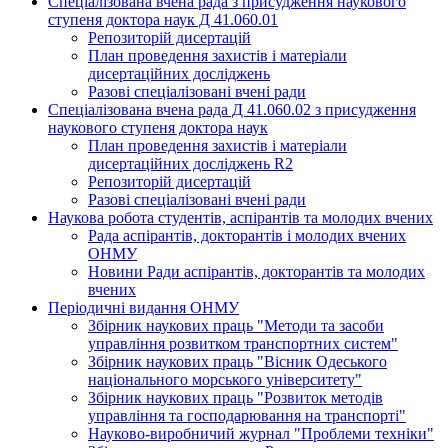
Спеціалізована вчена рада з присудження наукового
ступеня доктора наук Д 41.060.01
Репозиторій дисертацій
План проведення захистів і матеріали
дисертаційних досліджень
Разові спеціалізовані вчені ради
Спеціалізована вчена рада Д 41.060.02 з присудження
наукового ступеня доктора наук
План проведення захистів і матеріали
дисертаційних досліджень R2
Репозиторій дисертацій
Разові спеціалізовані вчені ради
Наукова робота студентів, аспірантів та молодих вчених
Рада аспірантів, докторантів і молодих вчених
ОНМУ
Новини Ради аспірантів, докторантів та молодих
вчених
Періодичні видання ОНМУ
Збірник наукових праць "Методи та засоби
управління розвитком транспортних систем"
Збірник наукових праць "Вісник Одеського
національного морського університету"
Збірник наукових праць "Розвиток методів
управління та господарювання на транспорті"
Науково-виробничий журнал "Проблеми техніки"