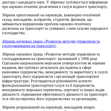
доктора і кандидата наук. У збірнику публікується інформація
про науково-технічні досягнення в галузі водного транспорту.
Збірник орієнтований на науковців, інженерно-технічний
склад, викладачів, аспірантів, студентів, фахівців, що
займаються вирішенням проблем науково-технічних
досягнень на транспорті та суміжних з ним галузях народного
господарства.
Збірник наукових праць «Розвиток методів управління та
господарювання на транспорті»
Збірник наукових праць «Розвиток методів управління та
господарювання на транспорті» заснований у 1996 році
Одеським національним морським університетом як наукове
видання, яке публікує результати досліджень в сфері
економіки підприємства, менеджменту та маркетингу в галузі
транспорту, його підприємств і організацій транспортної
інфраструктури. Розглядаються різноманітні аспекти
функціонування транспортної галузі та її підприємств,
менеджменту морських перевезень, портової та інших видів
діяльності, підвищення ефективності діяльності на транспорті
та в обслуговуючих його підприємствах та організаціях.
Збірник розрахований на науковців, викладачів вищих