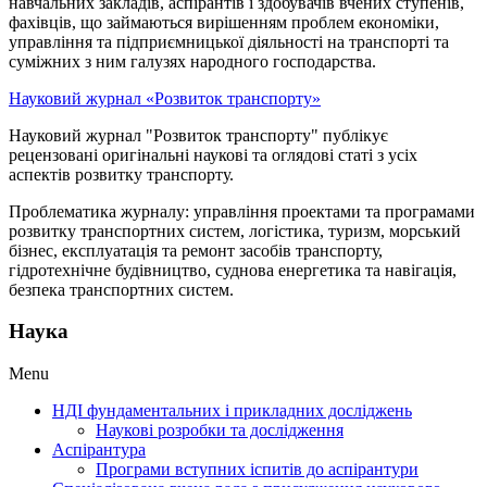
навчальних закладів, аспірантів і здобувачів вчених ступенів,
фахівців, що займаються вирішенням проблем економіки,
управління та підприємницької діяльності на транспорті та
суміжних з ним галузях народного господарства.
Науковий журнал «Розвиток транспорту»
Науковий журнал "Розвиток транспорту" публікує
рецензовані оригінальні наукові та оглядові статі з усіх
аспектів розвитку транспорту.
Проблематика журналу: управління проектами та програмами
розвитку транспортних систем, логістика, туризм, морський
бізнес, експлуатація та ремонт засобів транспорту,
гідротехнічне будівництво, суднова енергетика та навігація,
безпека транспортних систем.
Наука
Menu
НДІ фундаментальних і прикладних досліджень
Наукові розробки та дослідження
Аспірантура
Програми вступних іспитів до аспірантури