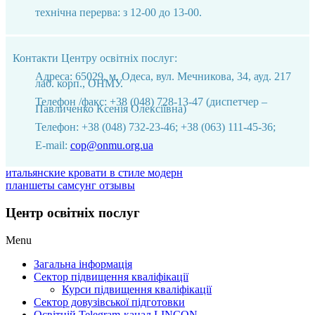
технічна перерва: з 12-00 до 13-00.
Контакти Центру освітніх послуг:
Адреса: 65029, м. Одеса, вул. Мечникова, 34, ауд. 217
лаб. корп., ОНМУ.
Телефон /факс: +38 (048) 728-13-47 (диспетчер –
Павличенко Ксенія Олексіївна)
Телефон: +38 (048) 732-23-46; +38 (063) 111-45-36;
Е-mail:
cop@onmu.org.ua
итальянские кровати в стиле модерн
планшеты самсунг отзывы
Центр освітніх послуг
Menu
Загальна інформація
Сектор підвищення кваліфікації
Курси підвищення кваліфікації
Сектор довузівської підготовки
Освітній Telegram-канал LINCON