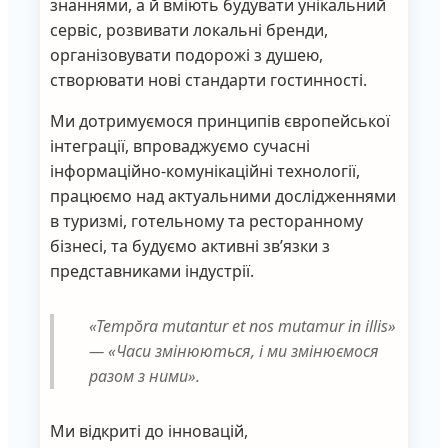
знаннями, а й вміють будувати унікальний
сервіс, розвивати локальні бренди,
організовувати подорожі з душею,
створювати нові стандарти гостинності.
Ми дотримуємося принципів європейської
інтеграції, впроваджуємо сучасні
інформаційно-комунікаційні технології,
працюємо над актуальними дослідженнями
в туризмі, готельному та ресторанному
бізнесі, та будуємо активні зв’язки з
представниками індустрії.
«Tempŏra mutantur et nos mutamur in illіs»
—
«Часи змінюються, і ми змінюємося
разом з ними»
.
Ми відкриті до інновацій,