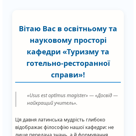
Вітаю Вас в освітньому та
науковому просторі
кафедри «Туризму та
готельно-ресторанної
справи»!
«Usus est optĭmus magister» —
«Досвід —
найкращий учитель»
.
Ця давня латинська мудрість глибоко
відображає філософію нашої кафедри: не
лише передача знань, а й формування