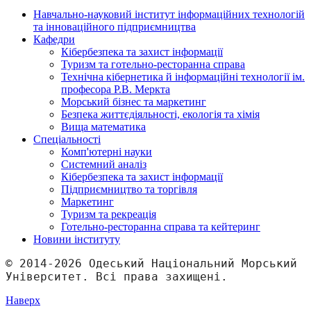
Навчально-науковий інститут інформаційних технологій
та інноваційного підприємництва
Кафедри
Кібербезпека та захист інформації
Туризм та готельно-ресторанна справа
Технічна кібернетика й інформаційні технології ім.
професора Р.В. Меркта
Морський бізнес та маркетинг
Безпека життєдіяльності, екологія та хімія
Вища математика
Спеціальності
Комп'ютерні науки
Системний аналіз
Кібербезпека та захист інформації
Підприємництво та торгівля
Маркетинг
Туризм та рекреація
Готельно-ресторанна справа та кейтеринг
Новини інституту
© 2014-2026 Одеський Національний Морський 
Університет. Всі права захищені.
Наверх