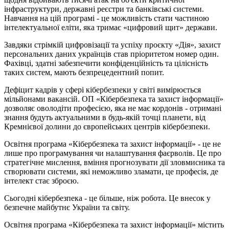
інфраструктури, державні реєстри та банківські системи.
Навчання на цій програмі - це можливість стати частиною
інтелектуальної еліти, яка тримає «цифровий щит» держави.
Завдяки стрімкій цифровізації та успіху проєкту «Дія», захист
персональних даних українців став пріоритетом номер один.
Фахівці, здатні забезпечити конфіденційність та цілісність
таких систем, мають безпрецедентний попит.
Дефіцит кадрів у сфері кібербезпеки у світі вимірюється
мільйонами вакансій. ОП «Кібербезпека та захист інформації»
дозволяє оволодіти професією, яка не має кордонів - отримані
знання будуть актуальними в будь-якій точці планети, від
Кремнієвої долини до європейських центрів кібербезпеки.
Освітня програма «Кібербезпека та захист інформації» - це не
лише про програмування чи налаштування фаєрволів. Це про
стратегічне мислення, вміння прогнозувати дії зловмисника та
створювати системи, які неможливо зламати, це професія, де
інтелект стає зброєю.
Сьогодні кібербезпека - це більше, ніж робота. Це внесок у
безпечне майбутнє України та світу.
Освітня програма «Кібербезпека та захист інформації» містить