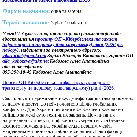
Форми навчання:
очна та заочна
Термін навчання:
3 ріки 10 місяців
Увага!!! Зауваження, пропозиції та рекомендації щодо
вдосконалення
проєкту ОП «Кібербезпека та захист
інформації» на першому (бакалаврському) рівні (2026 рік
набору)
, надсилати за електронною адресою:
vikazorilo@gmail.com
Зоріло Вікторія Вікторівна, гарант ОП
alla_kobozeva@ukr.net
Кобозєва Алла Анатоліївна
або за телефоном:
095-390-18-45 Кобозєва Алла Анатоліївна
Проєкт ОП Кібербезпека в інфраструктурі водного
транспорту на першому (бакалаврському) рівні (2026)
Сьогодні світ переживає епоху, де інформація стала дорожчою
за нафту, а доступ до неї - головною ціллю глобальних
конфліктів. Для України питання кібербезпеки вже давно
вийшло за межі суто технічних завдань. Це - питання
національної стійкості, цифрового суверенітету та безпеки
кожного громадянина. Україна стала першим у світі
майданчиком повномасштабної кібервійни. Наші фахівці
щодня відбивають тисячі атак на об'єкти критичної