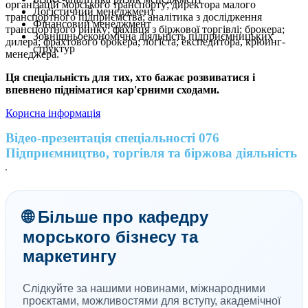
організацій морського транспорту; директора малого
Логістичний менеджмент
транспортного підприємства; аналітика з дослідження
Фінансовий менеджмент
транспортного ринку; фахівця з біржової торгівлі; брокера;
Зовнішньоекономічна діяльність підприємницьких
дилера; фрахтового брокера; логіста; експедитора, крюинг-
структур
менеджера.
Ця спеціальність для тих, хто бажає розвиватися і
впевнено підніматися кар'єрними сходами.
Корисна інформація
Відео-презентація спеціальності 076
Підприємництво, торгівля та біржова діяльність
🌐 Більше про кафедру
морського бізнесу та
маркетингу
Слідкуйте за нашими новинами, міжнародними
проєктами, можливостями для вступу, академічної