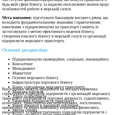
будь-якій сфері бізнесу, та надаємо ексклюзивні знання щодо
особливостей роботи в морській галузі.
Мета навчання:
підготувати бакалаврів високого рівня, що
володіють фундаментальними знаннями і практичними
навичками з підприємництва на транспорті і вміють їх
застосовувати з метою ефективного ведення бізнесу,
створення власного бізнесу в морській галузі та організації
підприємств морського транспорту.
Основні дисципліни:
Підприємництво (комерційне, соціальне, інноваційне)
Консалтинг
Менеджмент
Маркетинг
Основи морського бізнесу
Інфраструктура портового бізнесу
Бізнес середовище морського транспорту
Випускники можуть працювати на посадах керівника
Морська торгівля
структурних підрозділів підприємств і організацій морського
Торги та контракти
транспорту (підприємств портової діяльності, судноплавних,
Економіка підприємств транспорту
агентських, транспортно-експедиторських, логістичних,
Бізнес процеси в ланцюгах постачань
крюїнгових та інших компаній); керівника фінансових,
Митна справа
економічних та адміністративних підрозділів підприємств і
Бізнес-аналітика ризик менеджмент