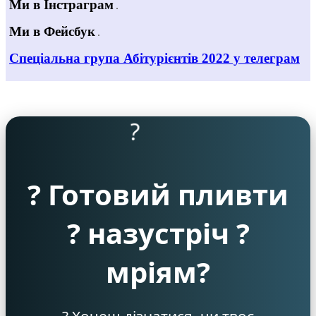
Ми в Інстраграм
Ми в Фейсбук
Спеціальна група Абітурієнтів 2022 у телеграм
?
? Готовий пливти
? назустріч ?
мріям?
? Хочеш дізнатися, чи твоє