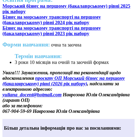
Морський бізнес на першому (бакалаврському) рівні 2025
рік набору
Бізнес на морському транспорті на першому
(бакалаврському) рівні 2024 рік набору
Бізнес на морському транспорті на першому
(бакалаврському) рівні 2023 рік набору
Форми навчання:
очна та заочна
Термін навчання:
3 роки 10 місяців на очній та заочній формах
Увага!!! Зауваження, пропозиції та рекомендації щодо
вдосконалення
проєкту ОП Морський бізнес на першому
(бакалаврському) рівні (2026 рік набору)
, надсилати за
електронною адресою:
yuliana_docent@hotmail.com
Наврозова Юлія Олександрівна
(гарант ОП)
або за телефоном:
067-904-59-69 Наврозова Юлія Олександрівна
Більш детальна інформація про нас за посиланнями: