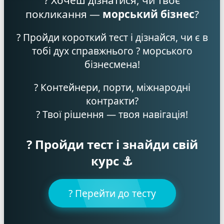
покликання —
морський бізнес
?
? Пройди короткий тест і дізнайся, чи є в
тобі дух справжнього ? морського
бізнесмена!
? Контейнери, порти, міжнародні
контракти?
? Твої рішення — твоя навігація!
? Пройди тест і знайди свій
курс ⚓️
? Перейти до тесту